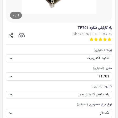
2
/
1
رله گازئیلی شکوه TF701
کد کالا: Shokouh/TF701
برند:
(اختیاری)
مدل:
(اختیاری)
کاربرد:
(اختیاری)
نوع برق مصرفی:
(اختیاری)