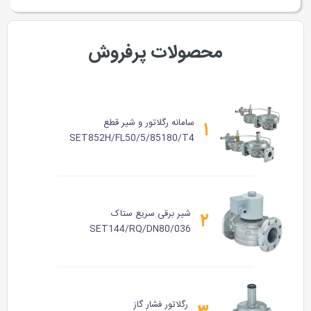
محصولات پرفروش
سامانه رگلاتور و شیر قطع
۱
SET852H/FL50/5/85180/T4
شیر برقی سریع ستاک
۲
SET144/RQ/DN80/036
رگلاتور فشار گاز