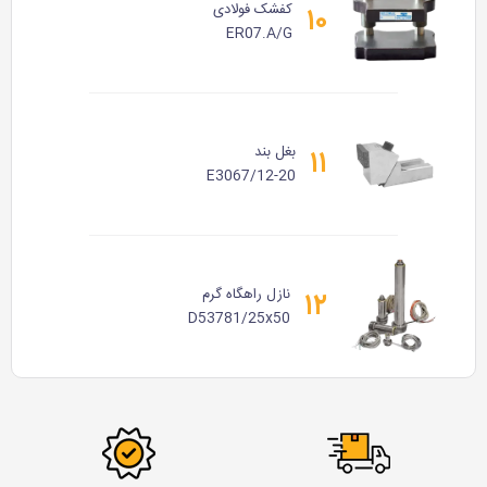
کفشک فولادی
۱۰
ER07.A/G
بغل بند
۱۱
E3067/12-20
نازل راهگاه گرم
۱۲
D53781/25x50