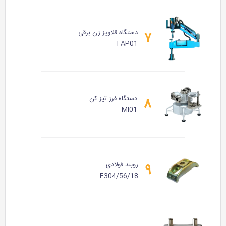
دستگاه قلاویز زن برقی
۷
TAP01
دستگاه فرز تیز کن
۸
MI01
روبند فولادی
۹
E304/56/18