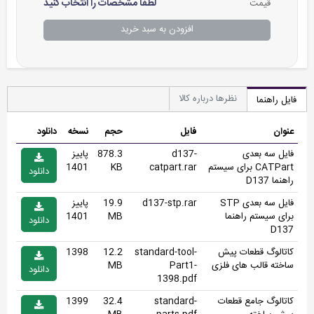
لطفاً مشخصات را انتخاب کنید
قیمت
افزودن به سبد خرید
نظرها درباره کالا
فایل راهنما
عنوان
فایل
حجم
نسخه
دانلود
فایل سه بعدی
d137-
878.3
پاییز
CATPart برای سیستم
catpart.rar
KB
1401
دانلود
راهنما D137
فایل سه بعدی STP
d137-stp.rar
19.9
پاییز
برای سیستم راهنما
MB
1401
دانلود
D137
کاتالوگ قطعات پیش
standard-tool-
12.2
1398
ساخته قالب های فلزی
Part1-
MB
دانلود
1398.pdf
کاتالوگ جامع قطعات
standard-
32.4
1399