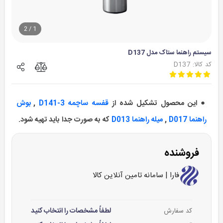
2
/
1
سیستم راهنما ستاک مدل D137
کد کالا: D137
● این محصول تشکیل شده از
قفسه ساچمه D141-3
,
بوش
راهنما D017
,
ميله راهنما D013
که به صورت جدا باید تهیه شود.
فروشنده
فارا | سامانه تامین آنلاین کالا
لطفاً مشخصات را انتخاب کنید
کد سفارش