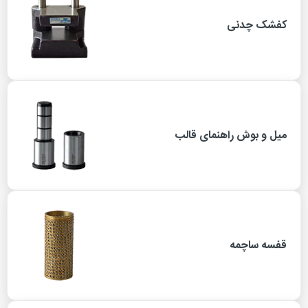
کفشک چدنی
میل و بوش راهنمای قالب
قفسه ساچمه