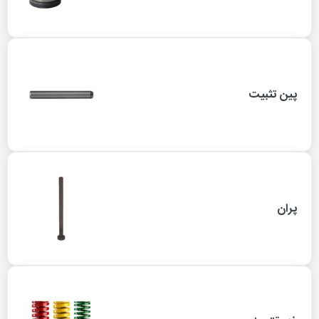
پین تثبیت
پران