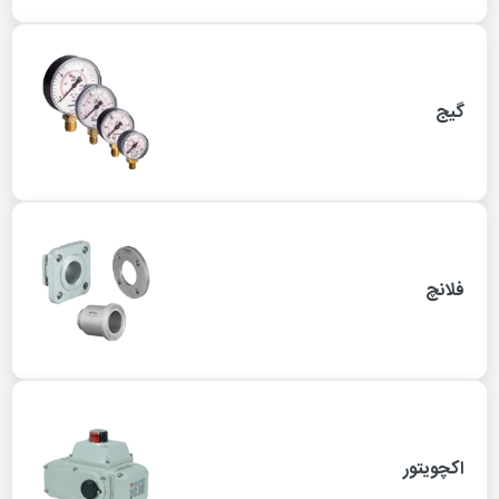
گیج
فلانچ
اکچویتور