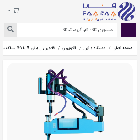
صفحه اصلی
دستگاه و ابزار
قلاویززن
قلاویز زن برقی 5 تا 36 ستاک با روانکار Tap02-36