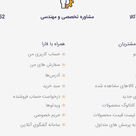
الا
مشاوره تخصصی و مهندسی
75 229 0910
شتریان
همراه با فارا
و
حساب کاربری من
سفارش های من‎
آدرس‌ها
 کالاهای مشاهده شده
سبد خرید
ی جدید
درخواست حساب فروشنده
 کاتالوگ محصولات
ویدئوها
د لیست قیمت محصولات
حریم خصوصی
به پرسش های متداول
سامانه گفتگوی آنلاین