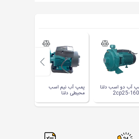
پ آب دو اسب دلتا
پمپ آب نیم اسب
پمپ آب یک 
2cp25-16
محیطی دلتا
جتی دلتا