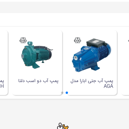
پمپ آب جتی ابارا مدل
پمپ آب دو اسب دلتا
پم
0H
AGA