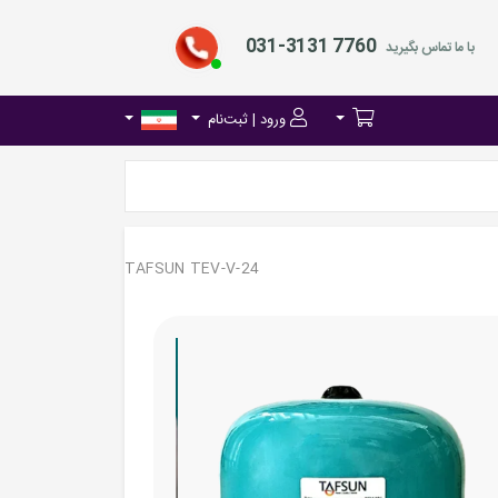
031-3131 7760
با ما تماس بگیرید
ورود | ثبت‌نام
TAFSUN TEV-V-24