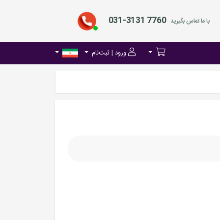
031-3131 7760
با ما تماس بگیرید
ورود | ثبت‌نام