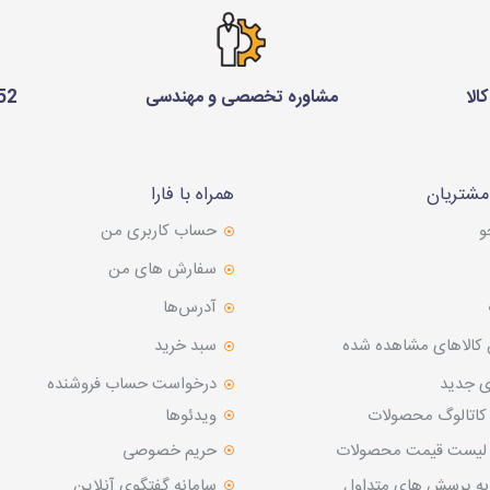
الا
مشاوره تخصصی و مهندسی
75 229 0910
شتریان
همراه با فارا
و
حساب کاربری من
سفارش های من‎
آدرس‌ها
 کالاهای مشاهده شده
سبد خرید
ی جدید
درخواست حساب فروشنده
 کاتالوگ محصولات
ویدئوها
د لیست قیمت محصولات
حریم خصوصی
به پرسش های متداول
سامانه گفتگوی آنلاین