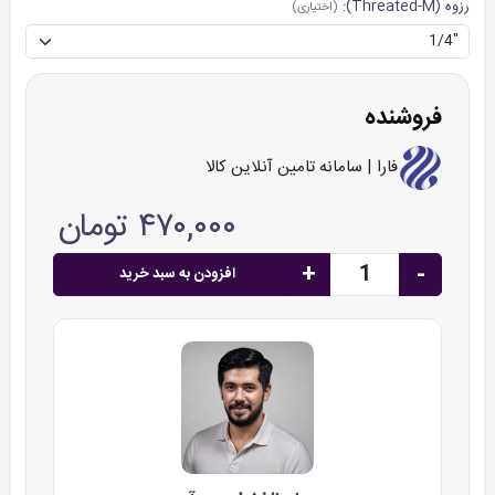
رزوه (Threated-M):
(اختیاری)
فروشنده
فارا | سامانه تامین آنلاین کالا
۴۷۰,۰۰۰ تومان
+
-
افزودن به سبد خرید