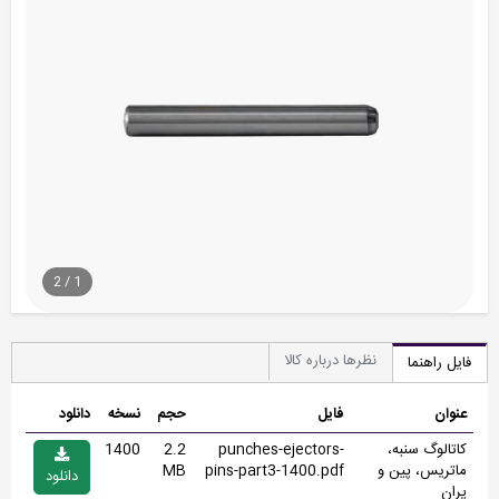
2
/
1
نظرها درباره کالا
فایل راهنما
عنوان
فایل
حجم
نسخه
دانلود
کاتالوگ سنبه،
punches-ejectors-
2.2
1400
ماتریس، پین و
pins-part3-1400.pdf
MB
دانلود
پران