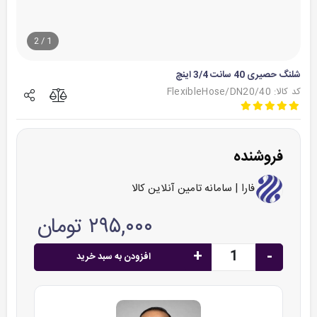
2
/
1
شلنگ حصیری 40 سانت 3/4 اینچ
کد کالا: FlexibleHose/DN20/40
فروشنده
فارا | سامانه تامین آنلاین کالا
۲۹۵,۰۰۰ تومان
+
-
افزودن به سبد خرید