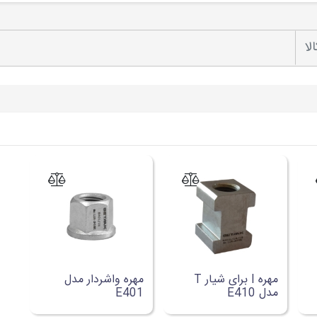
لا
مهره I برای شیار T
مهره واشردار مدل
مدل E410
E401