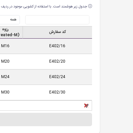
جدول زیر هوشمند است. با استفاده از کشویی موجود در ردیف ا
رزوه
کد سفارش
(Threated-M)
M16
E402/16
M20
E402/20
M24
E402/24
M30
E402/30