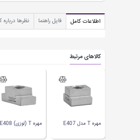
فایل راهنما
نظرها درباره کا
اطلاعات کامل
کالاهای مرتبط
مهره T مدل E407
مهره T (لوزی) E408