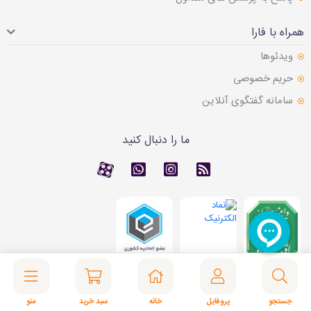
همراه با فارا
ویدئوها
حریم خصوصی
سامانه گفتگوی آنلاین
ما را دنبال کنید
RSS
کانال آپارات
کانال آپارات
تماس با واتس اپ
© 2026 فارا | سامانه تامین آنلاین کالا. همه حقوق محفوظ است.
جستجو
پروفایل
خانه
سبد خرید
منو