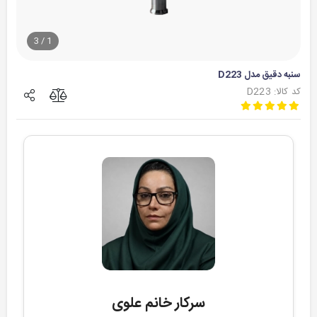
3
/
1
سنبه دقیق مدل D223
کد کالا: D223
سرکار خانم علوی