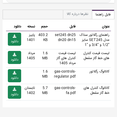
نظرها درباره کالا
فایل راهنما
عنوان
فایل
حجم
نسخه
دانلود
راهنمای رگلاتور ستاک
set245 dn25
403.2
پاییز
مدل SET245 سایز
dn20 dn15
KB
1401
دانلود
"1/2 و "3/4 و "1
لیست قیمت کنترل
لیست قیمت
1.6
مرداد
های خط گاز مشعل
کنترل های گاز
MB
1405
دانلود
مرداد 1405
کاتالوگ رگلاتور
gas-controls-
1.6
MB
regulator.pdf
دانلود
کاتالوگ کنترل های
gas-controls-
5.7
تابستان
خط گاز مشعل
fa.pdf
MB
1402
دانلود