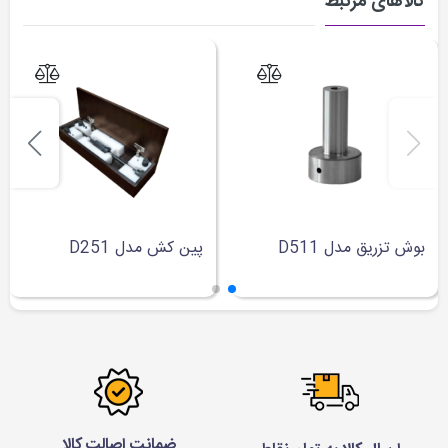
کالاهای مرتبط
بوش تزریق مدل D511
پین کش مدل D251
ضمانت اصالت کالا