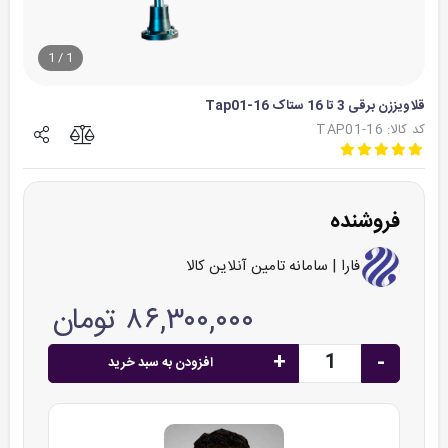
1
/
1
قلاویززن برقی 3 تا 16 ستاک Tap01-16
کد کالا: TAP01-16
فروشنده
فارا | سامانه تامین آنلاین کالا
۸۶,۳۰۰,۰۰۰ تومان
+
-
افزودن به سبد خرید