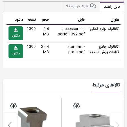
نظرها درباره کالا
فایل راهنما
عنوان
فایل
حجم
نسخه
دانلود
کاتالوگ لوازم کمکی
accessories-
5.4
1399
MB
part6-1399.pdf
دانلود
کاتالوگ جامع
standard-
32.4
1399
قطعات پیش ساخته
parts.pdf
MB
دانلود
کالاهای مرتبط