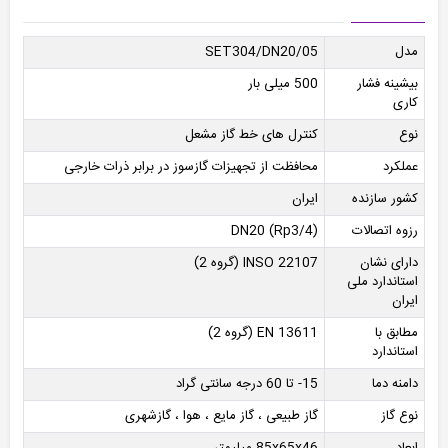
مدل
SET304/DN20/05
بیشینه فشار
500 میلی بار
کاری
نوع
کنترل های خط گاز مشعل
عملکرد
محافظت از تجهیزات گازسوز در برابر ذرات خارجی
کشور سازنده
ایران
رزوه اتصالات
DN20 (Rp3/4)
دارای نشان
INSO 22107 (گروه 2)
استاندارد ملی
ایران
مطابق با
EN 13611 (گروه 2)
استاندارد
دامنه دما
15- تا 60 درجه سانتی گراد
نوع گاز
گاز طبیعی ، گاز مایع ، هوا ، گازشهری
ابعاد
85x65x46 میلیمتر