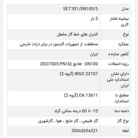
مدل
SET351/DN100/5
بیشینه فشار
5 بار
کاری
نوع
کنترل های خط گاز مشعل
عملکرد
محافظت از تجهیزات گازسوز در برابر ذرات خارجی
کشور سازنده
ایران
رزوه اتصالات
DN100 - فلانچ (ISO7005-PN16)
دارای نشان
INSO 22107 (گروه 2)
استاندارد ملی
ایران
مطابق با
EN 13611 (گروه 2)
استاندارد
دامنه دما
15- تا 60 درجه سانتی گراد
نوع گاز
گاز طبیعی ، گاز مایع ، هوا ، گازشهری
ابعاد
350x265x221