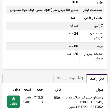
وزن
10.8
مشخصات فیلتر
صافی 50 میکرومتر (µm)، جنس الیاف مواد مصنوعی
تعداد در کارتن
1 عدد
گارانتی
ستاک
مدت زمان
24 ماه
گارانتی
بیمه
60 ماه
خدمات پس از
120 ماه
فروش
نظرها درباره کالا
فایل راهنما
عنوان
فایل
حجم
نسخه
دانلود
راهنمای فیلتر گاز ستاک مدل
filter
713.5
پاییز
1401
KB
SET304, SET345,
دانلود
SET351, SET352 سایز