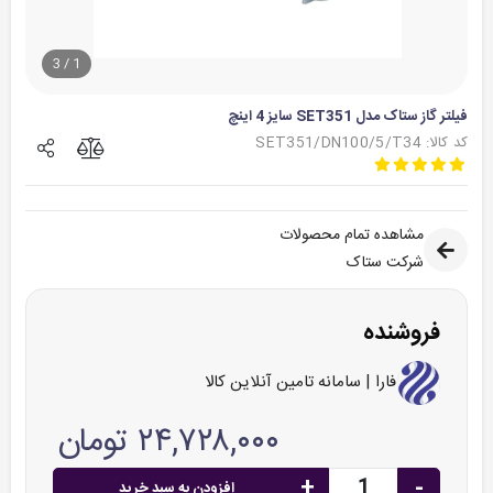
3
/
1
فیلتر گاز ستاک مدل SET351 سایز 4 اینچ
کد کالا: SET351/DN100/5/T34
مشاهده تمام محصولات
شرکت ستاک
فروشنده
فارا | سامانه تامین آنلاین کالا
۲۴,۷۲۸,۰۰۰ تومان
+
-
افزودن به سبد خرید