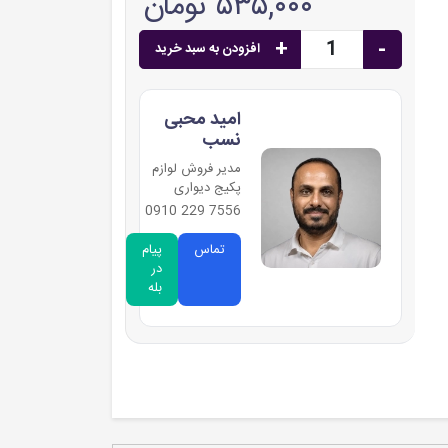
۵۳۵,۰۰۰ تومان
+
-
افزودن به سبد خرید
امید محبی
نسب
مدیر فروش لوازم
پکیج دیواری
7556 229 0910
تماس
پیام
در
بله