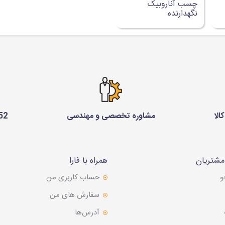
چسب آناروبیک
نگهدارنده
الا
مشاوره تخصصی و مهندسی
75 229 0910
شتریان
همراه با فارا
و
حساب کاربری من
سفارش های من‎
آدرس‌ها