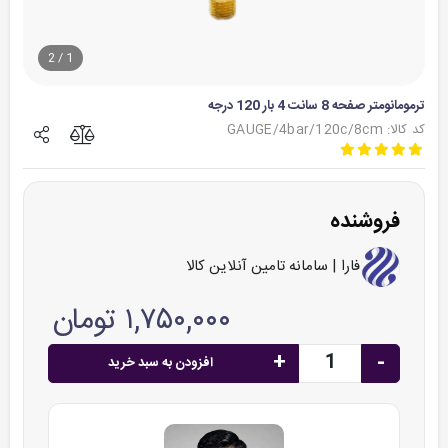
2
/
1
ترمومانومتر صفحه 8 سانت 4 بار 120 درجه
کد کالا: GAUGE/4bar/120c/8cm
فروشنده
فارا | سامانه تامین آنلاین کالا
۱,۷۵۰,۰۰۰ تومان
+
-
افزودن به سبد خرید