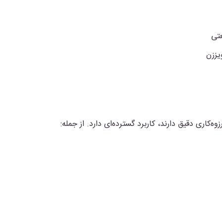
تی
یززن
‌کاری دقیق دارند، کاربرد گسترده‌ای دارد. از جمله: