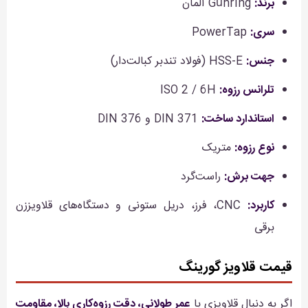
برند:
Gühring آلمان
سری:
PowerTap
جنس:
HSS-E (فولاد تندبر کبالت‌دار)
تلرانس رزوه:
ISO 2 / 6H
استاندارد ساخت:
DIN 371 و DIN 376
نوع رزوه:
متریک
جهت برش:
راست‌گرد
کاربرد:
CNC، فرز، دریل ستونی و دستگاه‌های قلاویززن
برقی
قیمت قلاویز گورینگ
اگر به دنبال قلاویزی با
عمر طولانی، دقت رزوه‌کاری بالا، مقاومت