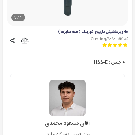
3
/
1
قلاویز ماشینی مارپیچ گورینگ (همه سایزها)
کد کالا: Guhring/MM
● جنس : HSS-E
آقای مسعود محمدی
مدیر فروش دستگاه و ابزار