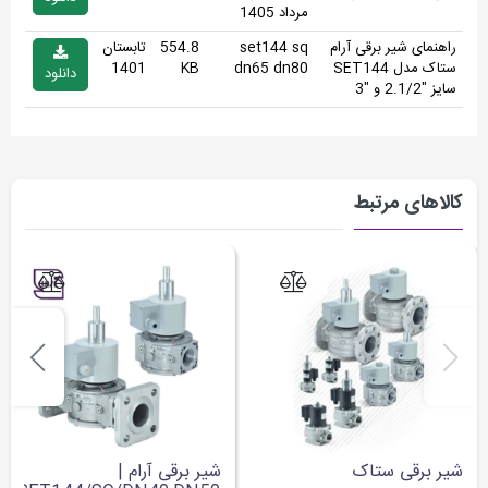
مرداد 1405
راهنمای شیر برقی آرام
set144 sq
554.8
تابستان
ستاک مدل SET144
dn65 dn80
KB
1401
دانلود
سایز "2.1/2 و "3
کالاهای مرتبط
شیر برقی ستاک
شیر برقی آرام |