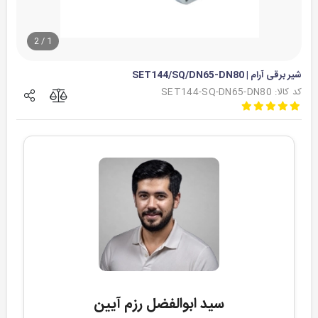
2
/
1
شیر برقی آرام | SET144/SQ/DN65-DN80
کد کالا: SET144-SQ-DN65-DN80
سید ابوالفضل رزم آیین