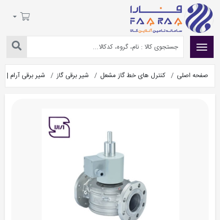
صفحه اصلی
کنترل های خط گاز مشعل
شیر برقی گاز
شیر برقی آرام | SET144/SQ/DN65-DN80